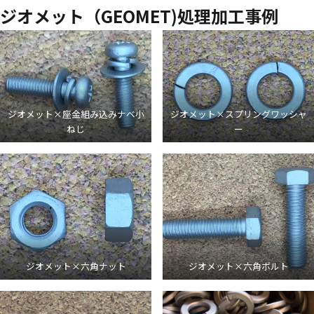
ジオメット（GEOMET)処理加工事例
ジオメット×座金組み込みナベ小
ジオメット×スプリングワッシャ
ねじ
ー
ジオメット×六角ナット
ジオメット×六角ボルト