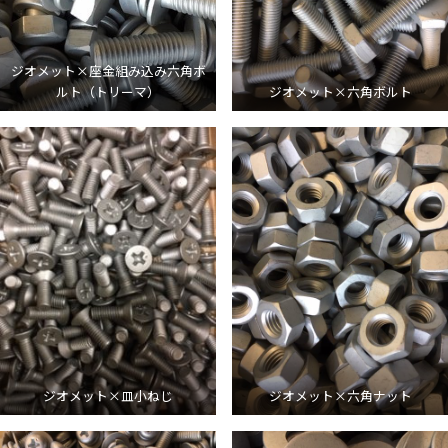
ジオメット×座金組み込み六角ボ
ルト（トリーマ）
ジオメット×六角ボルト
ジオメット×皿小ねじ
ジオメット×六角ナット