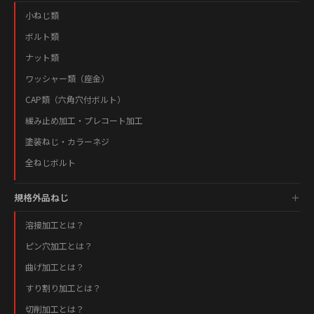
小ねじ類
ボルト類
ナット類
ワッシャー類（座金）
CAP類（六角穴付ボルト）
緩み止め加工・プレコート加工
塗装ねじ・カラーネジ
全ねじボルト
規格外品ねじ
溶接加工とは？
ピン穴加工とは？
曲げ加工とは？
すり割り加工とは？
切削加工とは？