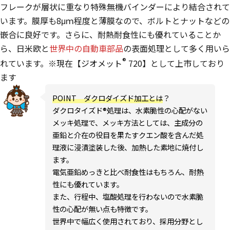
フレークが層状に重なり特殊無機バインダーにより結合されて
います。膜厚も8μｍ程度と薄膜なので、ボルトとナットなどの
嵌合に良好です。さらに、耐熱耐食性にも優れていることか
ら、日米欧と
世界中の自動車部品
の表面処理として多く用いら
®
れています。※現在【ジオメット
720】として上市しており
ます
POINT ダクロダイズド加工とは
？
ダクロタイズド®処理は、水素脆性の心配がない
メッキ処理で、メッキ方法としては、主成分の
亜鉛と介在の役目を果たすクエン酸を含んだ処
理液に浸漬塗装した後、加熱した素地に焼付し
ます。
電気亜鉛めっきと比べ耐食性はもちろん、耐熱
性にも優れています。
また、行程中、塩酸処理を行わないので水素脆
性の心配が無い点も特徴です。
世界中で幅広く使用されており、採用分野とし