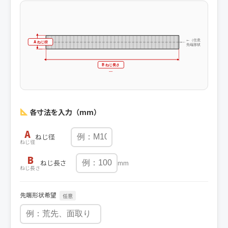
←（任意）
A ねじ径
先端形状
—
B ねじ長さ
—
各寸法を入力（mm）
A
ねじ径
ねじ径
B
ねじ長さ
mm
ねじ長さ
先端形状希望
任意