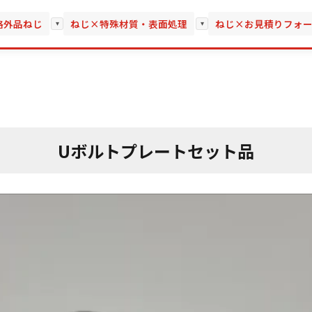
格外品ねじ
ねじ×特殊材質・表面処理
ねじ×お見積りフォ
▾
▾
Uボルトプレートセット品