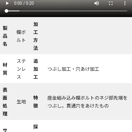
加
製
蝶ボ
工
品
ルト
方
名
法
ステ
追
材
ンレ
加
つぶし加工・穴あけ加工
質
ス
工
表
面
特
座金組み込み蝶ボルトのネジ部先端を
生地
処
徴
つぶし。貫通穴をあけたもの
理
採
サ