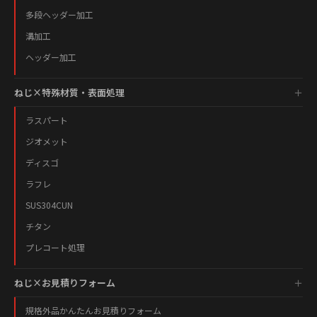
多段ヘッダー加工
溝加工
ヘッダー加工
ねじ×特殊材質・表面処理
ラスパート
ジオメット
ディスゴ
ラフレ
SUS304CUN
チタン
プレコート処理
ねじ×お見積りフォーム
規格外品かんたんお見積りフォーム