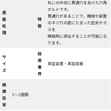
ねじの中央に貫通穴をあけた六角
ボルトです。
表
貫通穴があることで、機械や装置
面
特
のネジ穴の底にたまった空気やガ
処
徴
スを
理
締結時に排出することが可能にな
ります。
採
サ
用
イ
真空装置・真空容器
業
ズ
界
納
期
1～2週間
目
安