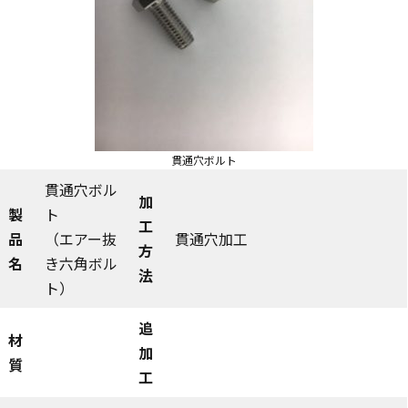
貫通穴ボルト
貫通穴ボル
加
製
ト
工
品
（エアー抜
貫通穴加工
方
名
き六角ボル
法
ト）
追
材
加
質
工