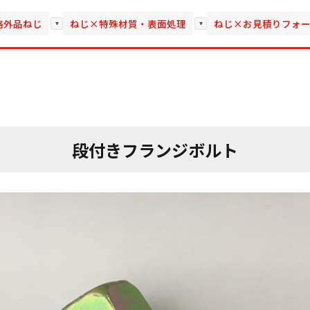
格外品ねじ
ねじ×特殊材質・表面処理
ねじ×お見積りフォ
▾
▾
段付きフランジボルト