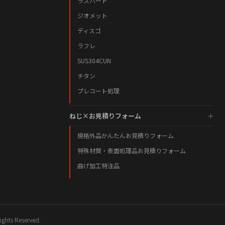
ラスパート
ジオメット
ディスゴ
ラフレ
SUS304CUN
チタン
プレコート処理
ねじ×お見積りフォーム
規格外品かんたんお見積りフォーム
特殊材質・表面処理品お見積りフォーム
曲げ加工特注品
hts Reserved.