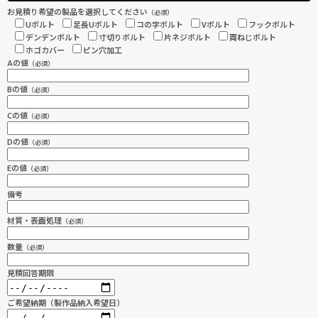
お見積り希望の製品を選択してください
（必須）
Uボルト
足長Uボルト
コの字ボルト
Vボルト
フックボルト
デンデンボルト
寸切りボルト
片ネジボルト
両ねじボルト
ホゴカバー
ピン穴加工
Aの値
（必須）
Bの値
（必須）
Cの値
（必須）
Dの値
（必須）
Eの値
（必須）
備考
材質・表面処理
（必須）
数量
（必須）
見積回答期限
ご希望納期（製作品納入希望日）