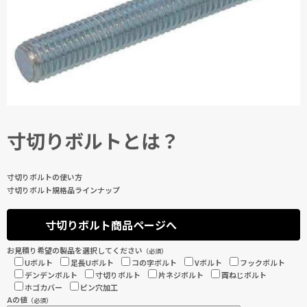
寸切りボルトとは？
寸切りボルトの使い方
寸切りボルト規格品ラインナップ
寸切りボルト商品ページへ
お見積り希望の製品を選択してください
（必須）
Uボルト
足長Uボルト
コの字ボルト
Vボルト
フックボルト
デンデンボルト
寸切りボルト
片ネジボルト
両ねじボルト
ホゴカバー
ピン穴加工
Aの値
（必須）