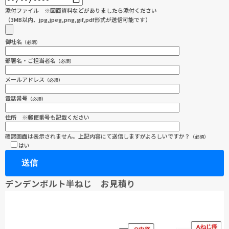
添付ファイル ※図面資料などがありましたら添付ください
（3MB以内、jpg,jpeg,png,gif,pdf形式が送信可能です）
御社名
（必須）
部署名・ご担当者名
（必須）
メールアドレス
（必須）
電話番号
（必須）
住所 ※郵便番号も記載ください
確認画面は表示されません。上記内容にて送信しますがよろしいですか？
（必須）
はい
デンデンボルト半ねじ お見積り