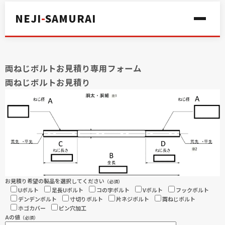
NEJI
-
SAMURAI
両ねじボルトお見積り専用フォーム
両ねじボルトお見積り
お見積り希望の製品を選択してください
（必須）
Uボルト
足長Uボルト
コの字ボルト
Vボルト
フックボルト
デンデンボルト
寸切りボルト
片ネジボルト
両ねじボルト
ホゴカバー
ピン穴加工
Aの値
（必須）