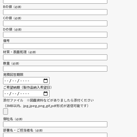
Bの値
（必須）
Cの値
（必須）
Dの値
（必須）
備考
材質・表面処理
（必須）
数量
（必須）
見積回答期限
ご希望納期（製作品納入希望日）
添付ファイル ※図面資料などがありましたら添付ください
（3MB以内、jpg,jpeg,png,gif,pdf形式が送信可能です）
御社名
（必須）
部署名・ご担当者名
（必須）