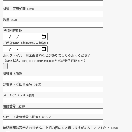
材質・表面処理
（必須）
数量
（必須）
見積回答期限
ご希望納期（製作品納入希望日）
添付ファイル ※図面資料などがありましたら添付ください
（3MB以内、jpg,jpeg,png,gif,pdf形式が送信可能です）
御社名
（必須）
部署名・ご担当者名
（必須）
メールアドレス
（必須）
電話番号
（必須）
住所 ※郵便番号も記載ください
確認画面は表示されません。上記内容にて送信しますがよろしいですか？
（必須）