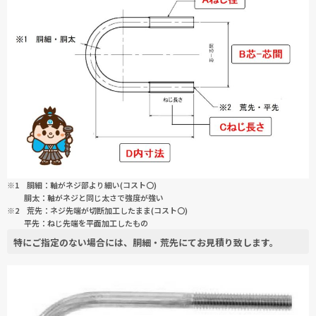
※1 胴細：軸がネジ部より細い(コスト〇)
胴太：軸がネジと同じ太さで強度が強い
※2 荒先：ネジ先端が切断加工したまま(コスト〇)
平先：ねじ先端を平面加工したもの
特にご指定のない場合には、
胴細・荒先
にてお見積り致します。