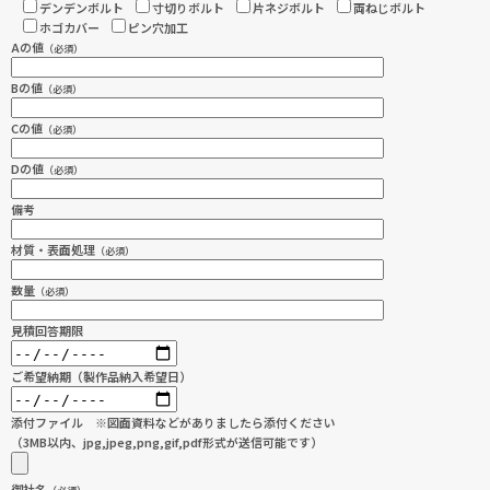
デンデンボルト
寸切りボルト
片ネジボルト
両ねじボルト
ホゴカバー
ピン穴加工
Aの値
（必須）
Bの値
（必須）
Cの値
（必須）
Dの値
（必須）
備考
材質・表面処理
（必須）
数量
（必須）
見積回答期限
ご希望納期（製作品納入希望日）
添付ファイル ※図面資料などがありましたら添付ください
（3MB以内、jpg,jpeg,png,gif,pdf形式が送信可能です）
御社名