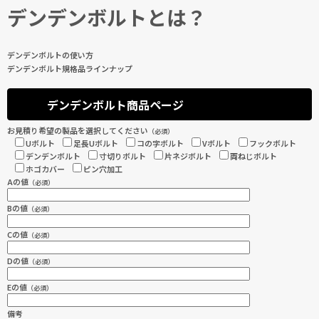
デンデンボルトとは？
デンデンボルトの使い方
デンデンボルト規格品ラインナップ
デンデンボルト商品ページ
お見積り希望の製品を選択してください
（必須）
Uボルト
足長Uボルト
コの字ボルト
Vボルト
フックボルト
デンデンボルト
寸切りボルト
片ネジボルト
両ねじボルト
ホゴカバー
ピン穴加工
Aの値
（必須）
Bの値
（必須）
Cの値
（必須）
Dの値
（必須）
Eの値
（必須）
備考