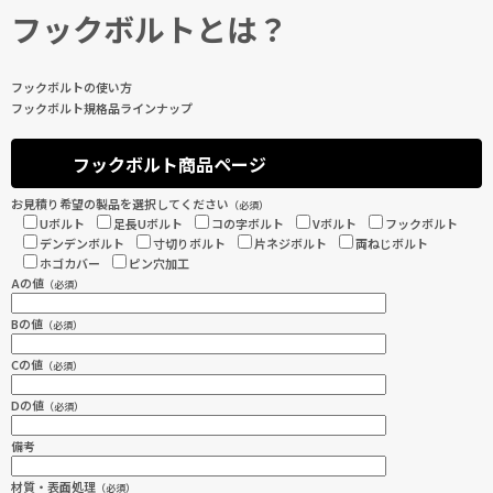
フックボルトとは？
フックボルトの使い方
フックボルト規格品ラインナップ
フックボルト商品ページ
お見積り希望の製品を選択してください
（必須）
Uボルト
足長Uボルト
コの字ボルト
Vボルト
フックボルト
デンデンボルト
寸切りボルト
片ネジボルト
両ねじボルト
ホゴカバー
ピン穴加工
Aの値
（必須）
Bの値
（必須）
Cの値
（必須）
Dの値
（必須）
備考
材質・表面処理
（必須）