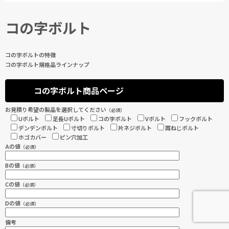
コの字ボルト
コの字ボルトの特徴
コの字ボルト規格品ラインナップ
コの字ボルト商品ページ
お見積り希望の製品を選択してください
（必須）
Uボルト
足長Uボルト
コの字ボルト
Vボルト
フックボルト
デンデンボルト
寸切りボルト
片ネジボルト
両ねじボルト
ホゴカバー
ピン穴加工
Aの値
（必須）
Bの値
（必須）
Cの値
（必須）
Dの値
（必須）
備考