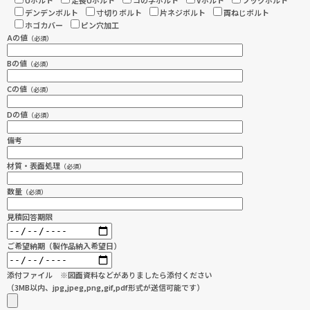
デンデンボルト
寸切りボルト
片ネジボルト
両ねじボルト
ホゴカバー
ピン穴加工
Aの値
（必須）
Bの値
（必須）
Cの値
（必須）
Dの値
（必須）
備考
材質・表面処理
（必須）
数量
（必須）
見積回答期限
ご希望納期（製作品納入希望日）
添付ファイル ※図面資料などがありましたら添付ください
（3MB以内、jpg,jpeg,png,gif,pdf形式が送信可能です）