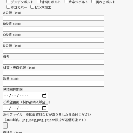
デンデンボルト
寸切りボルト
片ネジボルト
両ねじボルト
ホゴカバー
ピン穴加工
Aの値
（必須）
Bの値
（必須）
Cの値
（必須）
Dの値
（必須）
備考
材質・表面処理
（必須）
数量
（必須）
見積回答期限
ご希望納期（製作品納入希望日）
添付ファイル ※図面資料などがありましたら添付ください
（3MB以内、jpg,jpeg,png,gif,pdf形式が送信可能です）
御社名
（必須）