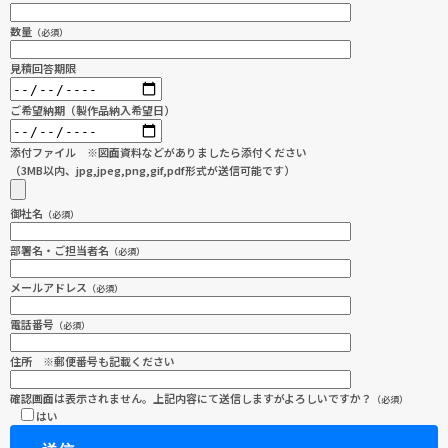
数量
（必須）
見積回答期限
ご希望納期（製作品納入希望日）
添付ファイル ※図面資料などがありましたら添付ください
（3MB以内、jpg,jpeg,png,gif,pdf形式が送信可能です）
御社名
（必須）
部署名・ご担当者名
（必須）
メールアドレス
（必須）
電話番号
（必須）
住所 ※郵便番号も記載ください
確認画面は表示されません。上記内容にて送信しますがよろしいですか？
（必須）
はい