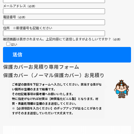
メールアドレス
（必須）
電話番号
（必須）
住所 ※郵便番号も記載ください
確認画面は表示されません。上記内容にて送信しますがよろしいですか？
（必須）
はい
保護カバーお見積り専用フォーム
保護カバー（ノーマル保護カバー）お見積り
ご希望の数値を下記フォームへ入力してください。該当する値がな
い個所は空欄のままで結構です。
その他記載事項は備考欄へお願いいたします。
特に指定がなければ材質は【軟質塩化ビニル製】となります。材
質・表面処理欄は空欄のまま送信してください。
※【必須項目を入力ください】のポップアップが出ることがありま
すがそのまま送信していただいて大丈夫です。