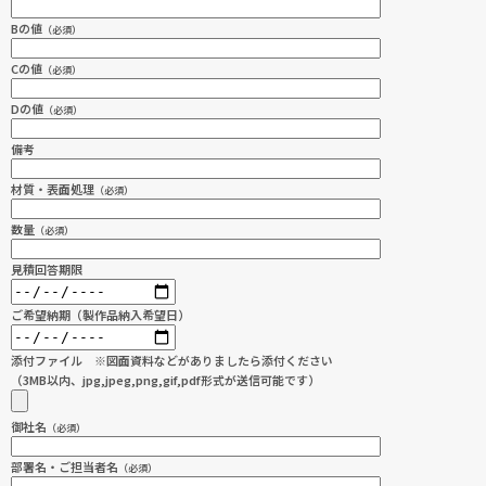
Bの値
（必須）
Cの値
（必須）
Dの値
（必須）
備考
材質・表面処理
（必須）
数量
（必須）
見積回答期限
ご希望納期（製作品納入希望日）
添付ファイル ※図面資料などがありましたら添付ください
（3MB以内、jpg,jpeg,png,gif,pdf形式が送信可能です）
御社名
（必須）
部署名・ご担当者名
（必須）