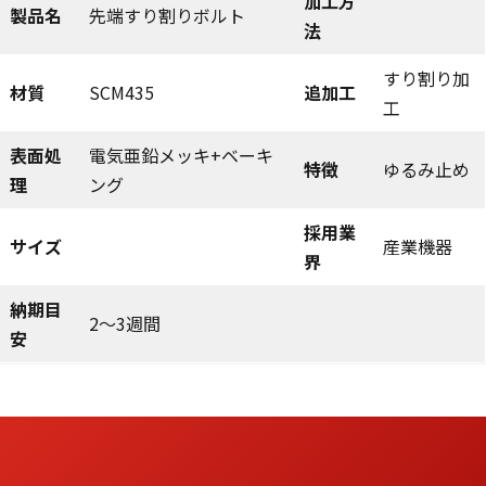
加工方
製品名
先端すり割りボルト
法
すり割り加
材質
SCM435
追加工
工
表面処
電気亜鉛メッキ+ベーキ
特徴
ゆるみ止め
理
ング
採用業
サイズ
産業機器
界
納期目
2～3週間
安