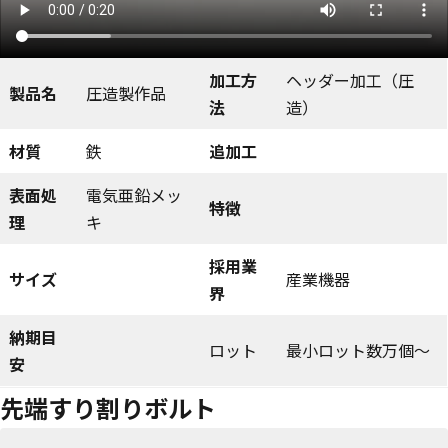
加工方
ヘッダー加工（圧
製品名
圧造製作品
法
造）
材質
鉄
追加工
表面処
電気亜鉛メッ
特徴
理
キ
採用業
サイズ
産業機器
界
納期目
ロット
最小ロット数万個～
安
先端すり割りボルト