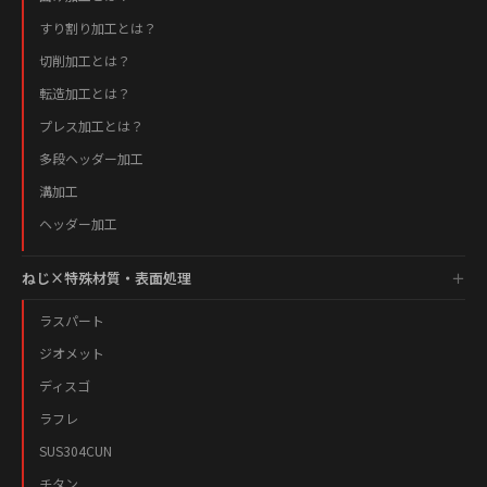
すり割り加工とは？
切削加工とは？
転造加工とは？
プレス加工とは？
多段ヘッダー加工
溝加工
ヘッダー加工
ねじ×特殊材質・表面処理
ラスパート
ジオメット
ディスゴ
ラフレ
SUS304CUN
チタン