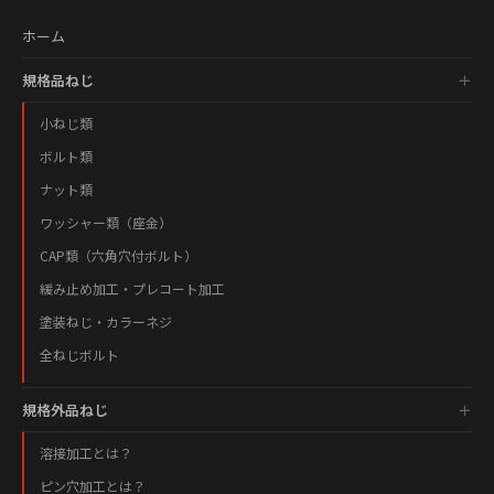
ホーム
規格品ねじ
小ねじ類
ボルト類
ナット類
ワッシャー類（座金）
CAP類（六角穴付ボルト）
緩み止め加工・プレコート加工
塗装ねじ・カラーネジ
全ねじボルト
規格外品ねじ
溶接加工とは？
ピン穴加工とは？