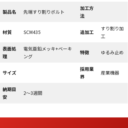
加工方
製品名
先端すり割りボルト
法
すり割り加
材質
SCM435
追加工
工
表面処
電気亜鉛メッキ+ベーキ
特徴
ゆるみ止め
理
ング
採用業
サイズ
産業機器
界
納期目
2～3週間
安