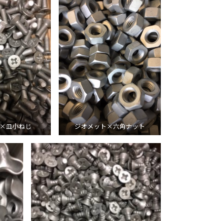
×皿小ねじ
ジオメット×六角ナット