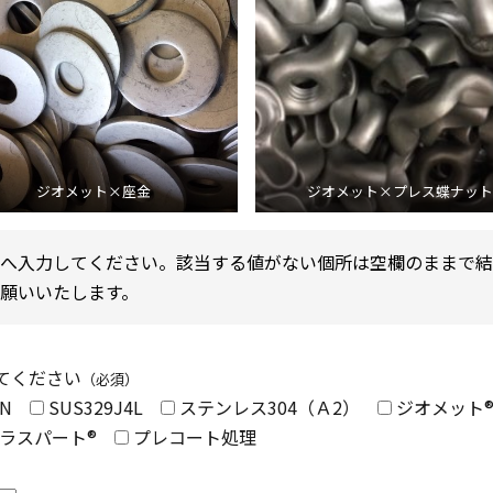
ジオメット×座金
ジオメット×プレス蝶ナット
へ入力してください。該当する値がない個所は空欄のままで結
願いいたします。
てください
（必須）
UN
SUS329J4L
ステンレス304（Ａ2）
ジオメット
ラスパート®
プレコート処理