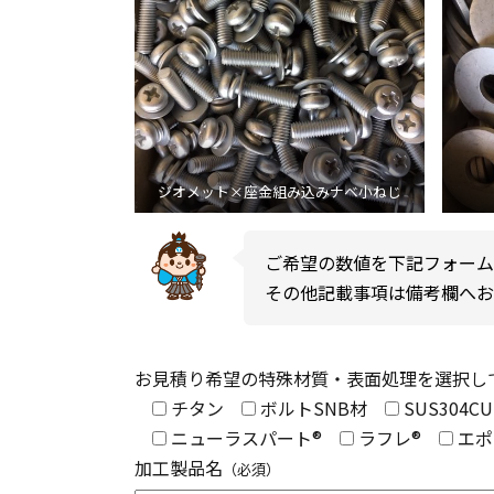
ジオメット×座金組み込みナベ小ねじ
ご希望の数値を下記フォーム
その他記載事項は備考欄へお
お見積り希望の特殊材質・表面処理を選択し
チタン
ボルトSNB材
SUS304C
ニューラスパート®
ラフレ®
エポ
加工製品名
（必須）