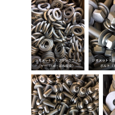
ジオメット×スプリングワッシ
ジオメット×
ャー（SW・ばね座金）
ボルト（