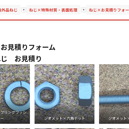
格外品ねじ
ねじ×特殊材質・表面処理
ねじ×お見積りフォ
▾
▾
じお見積りフォーム
ねじ お見積り
スプリングワッシ
ャー
ジオメット×六角ナット
ジオメット