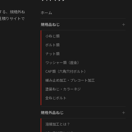
する、規格外ね
ホーム
見積りサイトで
規格品ねじ
小ねじ類
ボルト類
ナット類
ワッシャー類（座金）
CAP類（六角穴付ボルト）
緩み止め加工・プレコート加工
塗装ねじ・カラーネジ
全ねじボルト
規格外品ねじ
溶接加工とは？