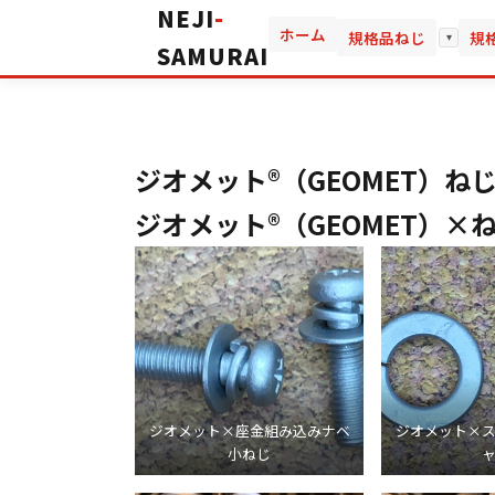
NEJI
-
ホーム
規格品ねじ
規
▾
SAMURAI
ジオメット®（GEOMET）ね
ジオメット®（GEOMET）×
ジオメット×座金組み込みナベ
ジオメット×
小ねじ