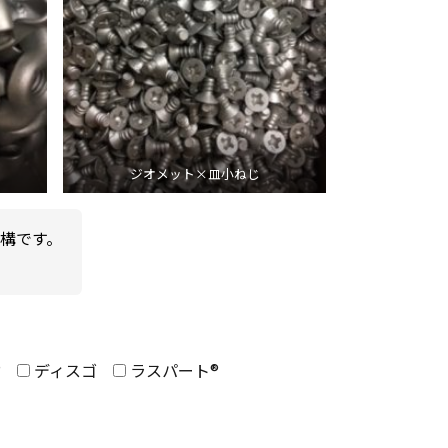
ジオメット×皿小ねじ
構です。
®
ディスゴ
ラスパート®