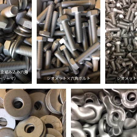
座金組み込み六角
トリーマ）
ジオメット×六角ボルト
ジオメット