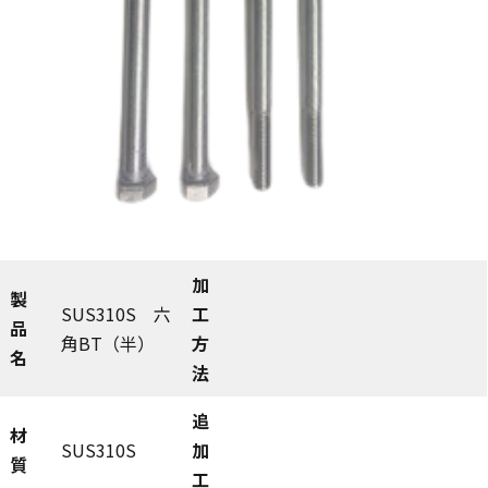
加
製
SUS310S 六
工
品
角BT（半）
方
名
法
追
材
SUS310S
加
質
工