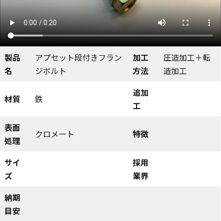
製品
アプセット段付きフラン
加工
圧造加工＋転
名
ジボルト
方法
造加工
追加
材質
鉄
工
表面
クロメート
特徴
処理
サイ
採用
ズ
業界
納期
目安