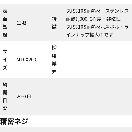
表
SUS310S耐熱材 ステンレス
面
特
耐熱1,000℃程度・非磁性
生地
処
徴
SUS310S耐熱材六角ボルトラ
理
インナップ拡大中です
採
サ
用
イ
M10X200
業
ズ
界
納
期
2～3日
目
安
精密ネジ