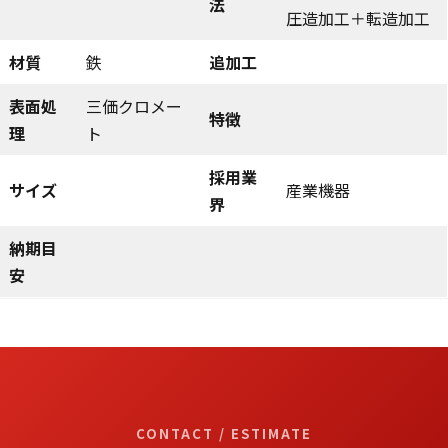
法
圧造加工＋転造加工
材質
鉄
追加工
表面処
三価クロメー
特徴
理
ト
採用業
サイズ
産業機器
界
納期目
安
CONTACT / ESTIMATE