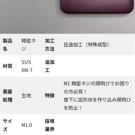
製品
精密ネ
加工
圧造加工（特殊成型）
名
ジ
方法
SUS
追加
材質
XM-7
工
M1 精密ネジの頭飛びでお困り
表面
の方必見！
生地
特徴
処理
首下に皿形状を作り込み頭飛び
を防止！
サイ
採用
M1.0
ズ
業界