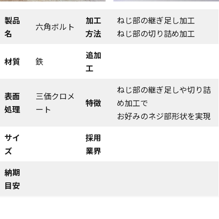
製品
加工
ねじ部の継ぎ足し加工
六角ボルト
名
方法
ねじ部の切り詰め加工
追加
材質
鉄
工
ねじ部の継ぎ足しや切り詰
表面
三価クロメ
特徴
め加工で
処理
ート
お好みのネジ部形状を実現
サイ
採用
ズ
業界
納期
目安