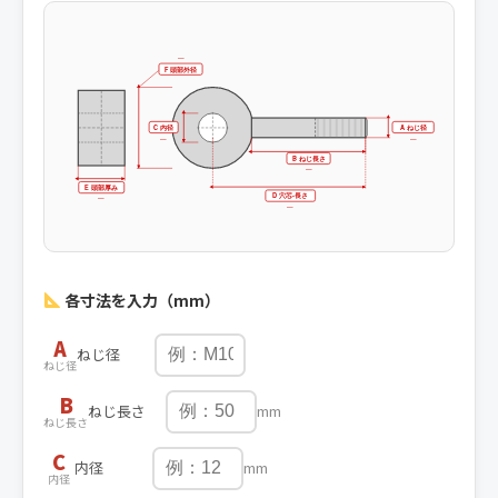
—
F 頭部外径
C 内径
A ねじ径
—
—
B ねじ長さ
—
E 頭部厚み
D 穴芯-長さ
—
—
各寸法を入力（mm）
A
ねじ径
ねじ径
B
ねじ長さ
mm
ねじ長さ
C
内径
mm
内径