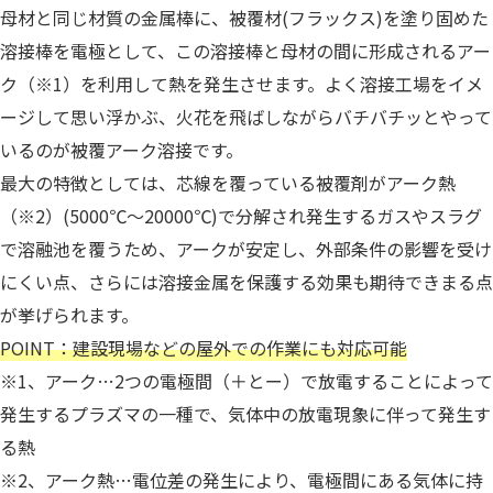
母材と同じ材質の金属棒に、被覆材(フラックス)を塗り固めた
溶接棒を電極として、この溶接棒と母材の間に形成されるアー
ク（※1）を利用して熱を発生させます。よく溶接工場をイメ
ージして思い浮かぶ、火花を飛ばしながらバチバチッとやって
いるのが被覆アーク溶接です。
最大の特徴としては、芯線を覆っている被覆剤がアーク熱
（※2）(5000℃～20000℃)で分解され発生するガスやスラグ
で溶融池を覆うため、アークが安定し、外部条件の影響を受け
にくい点、さらには溶接金属を保護する効果も期待できまる点
が挙げられます。
POINT：建設現場などの屋外での作業にも対応可能
※1、アーク…2つの電極間（＋とー）で放電することによって
発生するプラズマの一種で、気体中の放電現象に伴って発生す
る熱
※2、アーク熱…電位差の発生により、電極間にある気体に持