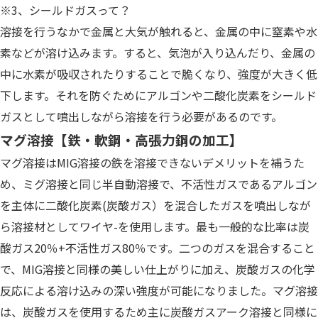
※3、シールドガスって？
溶接を行うなかで金属と大気が触れると、金属の中に窒素や水
素などが溶け込みます。すると、気泡が入り込んだり、金属の
中に水素が吸収されたりすることで脆くなり、強度が大きく低
下します。それを防ぐためにアルゴンや二酸化炭素をシールド
ガスとして噴出しながら溶接を行う必要があるのです。
マグ溶接【鉄・軟鋼・高張力鋼の加工】
マグ溶接はMIG溶接の鉄を溶接できないデメリットを補うた
め、ミグ溶接と同じ半自動溶接で、不活性ガスであるアルゴン
を主体に二酸化炭素(炭酸ガス）を混合したガスを噴出しなが
ら溶接材としてワイヤ-を使用します。最も一般的な比率は炭
酸ガス20％+不活性ガス80％です。二つのガスを混合すること
で、MIG溶接と同様の美しい仕上がりに加え、炭酸ガスの化学
反応による溶け込みの深い強度が可能になりました。マグ溶接
は、炭酸ガスを使用するため主に炭酸ガスアーク溶接と同様に