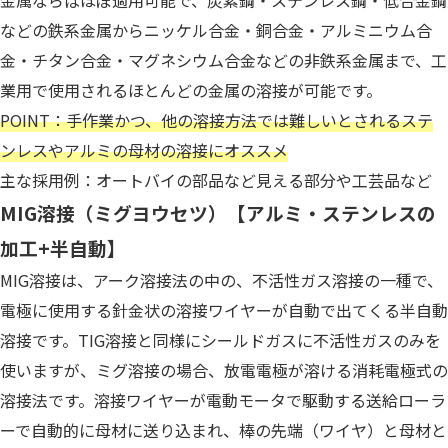
金属ならばほぼ適用可能で、炭素鋼・ステンレス鋼・低合金鋼
などの鉄系金属からニッケル合金・銅合金・アルミニウム合
金・チタン合金・マグネシウム合金などの非鉄系金属まで、工
業用で使用されるほとんどの金属の溶接が可能です。
POINT：手作業かつ、他の溶接方法では難しいとされるステ
ンレスやアルミの母材の溶接にオススメ
主な採用例：オートバイの部品など見える部分や工芸品など
MIG溶接（ミグヨウセツ）【アルミ・ステンレスの
加工+半自動】
MIG溶接は、アーク溶接法の中の、不活性ガス溶接の一種で、
電極に使用する針金状の溶接ワイヤーが自動で出てくる半自動
溶接です。TIG溶接と同様にシールドガスに不活性ガスのみを
使いますが、ミグ溶接の場合、放電電極が溶ける消耗電極式の
溶接法です。溶接ワイヤーが電動モータで駆動する送給ローラ
ーで自動的に母材に送り込まれ、棒の先端（ワイヤ）と母材と