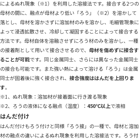
によるぬれ現象（※1）を利用した溶接法です。接合する2つの
母材の間に、融点が母材より低い「ろう」（※2）を溶かして
落とし、母材を溶かさずに溶加材のみを溶かし、毛細管現象に
よって浸透拡散させ、冷却して凝固することによって接合する
方法です。母材自体を溶融させずにろう材のみを溶かし、一種
の接着剤として用いて接合させるので、
母材を傷めずに接合す
ることが可能
です。同じ金属同士、さらには異なった金属同士
の接合も可能です。また強い熱によって溶ける「ろう」は金属
同士が固着後に強く接合され、
接合強度ははんだを上回りま
す
。
※1、ぬれ現象：溶加材が接着面に行き渡る現象
※2、ろうの液体になる融点（温度）：
450℃以上
で液相
はんだ付け
はんだ付けもろう付けと同様「ろう接」の一種で、母材と溶加
材の融点の違いによるぬれ現象を利用した溶接法です。ろう付