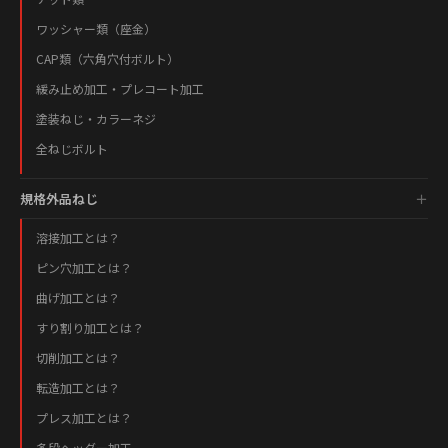
ワッシャー類（座金）
CAP類（六角穴付ボルト）
緩み止め加工・プレコート加工
塗装ねじ・カラーネジ
全ねじボルト
規格外品ねじ
溶接加工とは？
ピン穴加工とは？
曲げ加工とは？
すり割り加工とは？
切削加工とは？
転造加工とは？
プレス加工とは？
多段ヘッダー加工